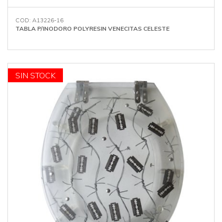
COD: A13226-16
TABLA P/INODORO POLYRESIN VENECITAS CELESTE
OFERTA
SIN STOCK