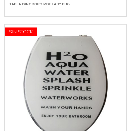
TABLA P/INODORO MDF LADY BUG
OFERTA
SIN STOCK