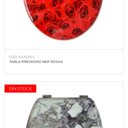
COD: A13224-1
TABLA P/INODORO MDF ROSAS
OFERTA
SIN STOCK