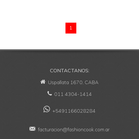
1
CONTACTANOS:
Uspallata 1670, CABA
011 4304-1414
+5491166028284
facturacion@fashioncook.com.ar