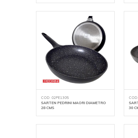
COD: 02PE1305
COD:
SARTEN PEDRINI MAORI DIAMETRO
SART
28 CMS
30 C