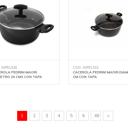
 02PE1328
COD: 02PE1332
ROLA PEDRINI MAORI
CACEROLA PEDRINI MAORI DIAM
ETRO 24 CMS CON TAPA
CM CON TAPA
1
2
3
4
5
6
..48
>