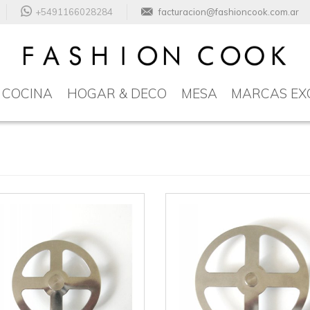
+5491166028284
facturacion@fashioncook.com.ar
COCINA
HOGAR & DECO
MESA
MARCAS EX