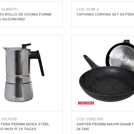
 01455731
COD: 0199-4
A ROLLO DE COCINA FORME
TAPONES CORONA SET X3 PEDR
 GUZZINI RED
 02CF039
COD: 02PE1303
TERA PEDRINI MOKA STEEL
SARTEN PEDRINI MAORI DIAME
O INOX P/ 10 TAZAS
24 CMS