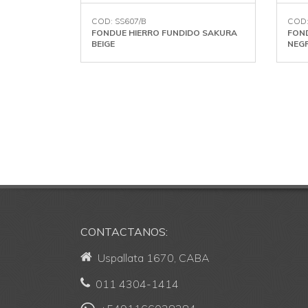
COD: SS607/B
COD:
FONDUE HIERRO FUNDIDO SAKURA
FON
BEIGE
NEG
CONTACTANOS:
Uspallata 1670, CABA
011 4304-1414