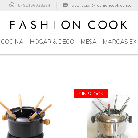
+5491166028284
facturacion@fashioncook.com.ar
COCINA
HOGAR & DECO
MESA
MARCAS EX
SIN STOCK