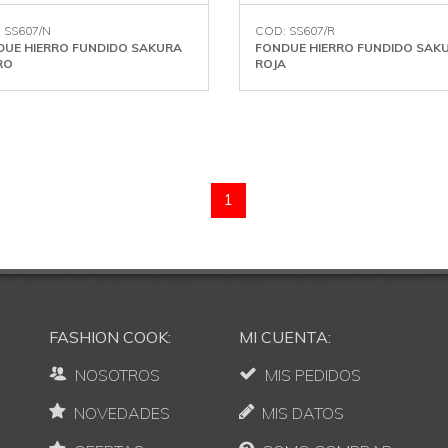
 SS607/N
COD: SS607/R
DUE HIERRO FUNDIDO SAKURA
FONDUE HIERRO FUNDIDO SAK
RO
ROJA
1
FASHION COOK:
MI CUENTA:
NOSOTROS
MIS PEDIDOS
NOVEDADES
MIS DATOS