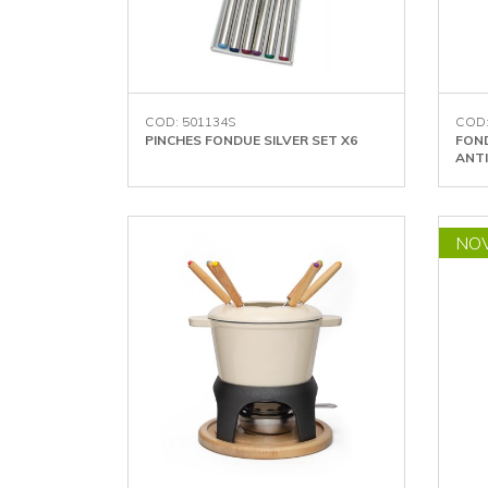
COD: 501134S
COD:
PINCHES FONDUE SILVER SET X6
FOND
ANT
NO