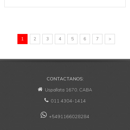
1
2
3
4
5
6
7
>
CONTACTANOS:
Uspallata 1670, CABA
011 4304-1414
+5491166028284